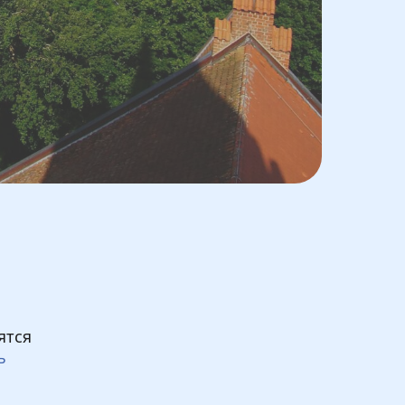
ятся
ь