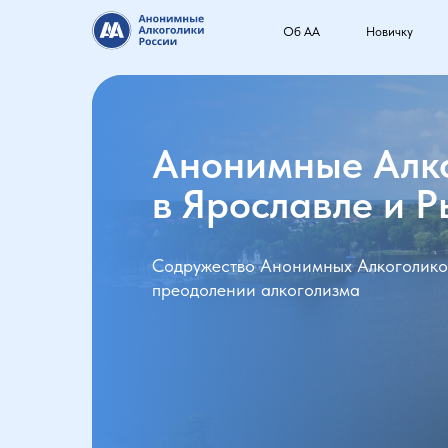
Об АА
Новичку
Анонимные Алк
в Ярославле и 
Содружество Анонимных Алкоголико
преодолении алкоголизма