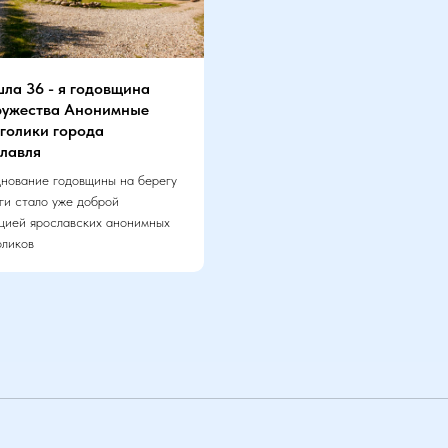
ла 36 - я годовщина
ужества Анонимные
голики города
лавля
нование годовщины на берегу
лги стало уже доброй
цией ярославских анонимных
оликов