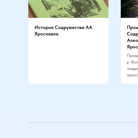
История Содружества АА
Прош
Ярославля.
Содр
Алко
Ярос
Празд
р. Во
тради
алког