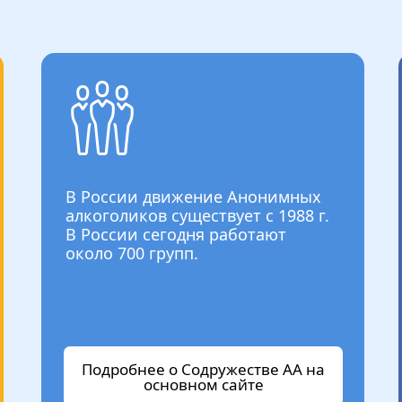
В России движение Анонимных
алкоголиков существует с 1988 г.
В России сегодня работают
около 700 групп.
Подробнее о Содружестве АА на
основном сайте